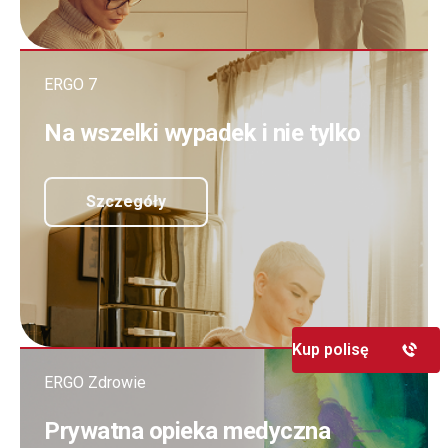
ERGO 7
Na wszelki wypadek i nie tylko
Szczegóły
Kup polisę
ERGO Zdrowie
Prywatna opieka medyczna