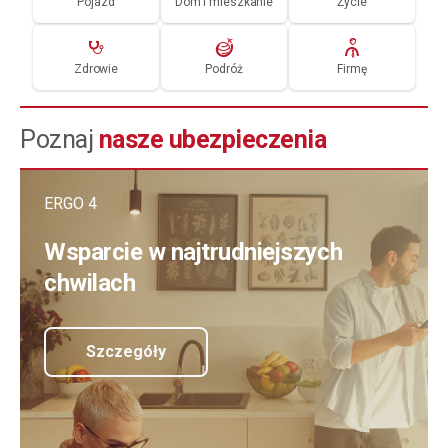
Pojazd
Dom i mieszkanie
Życie
Zdrowie
Podróż
Firmę
Poznaj
nasze ubezpieczenia
ERGO 4
Wsparcie w najtrudniejszych
chwilach
Szczegóły